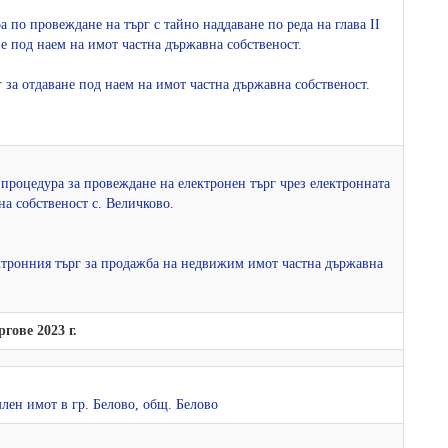
а по провеждане на търг с тайно наддаване по реда на глава ІІ
не под наем на имот частна държавна собственост.
г за отдаване под наем на имот частна държавна собственост.
а процедура за провеждане на електронен търг чрез електронната
а собственост с. Величково.
лектронния търг за продажба на недвижим имот частна държавна
ргове 2023 г.
лен имот в гр. Белово, общ. Белово