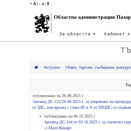
+ A
|
- a
|
0
Областна администрация Паза
За областта
Кабинет
Т
Актуално
Обяви, търгове, съобщения, конкурс
Тъ
публикувано на 26.08.2025 г
Заповед ДС-122/26.08.2025 г. за откриване на процедур
от ЗДС, във връзка с глава ІІІ и V от ППЗДС за отдава
публикувано на 06.10.2025 г
Заповед ДС-144 от 03.10.2025 г. за спечелил тъ
-с.Мало Конаре