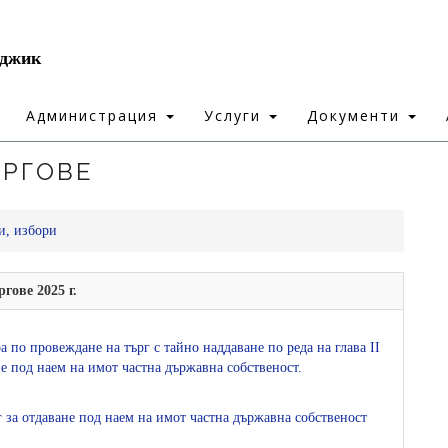
рджик
Администрация
Услуги
Документи
ЪРГОВЕ
и, избори
ргове 2025 г.
а по провежданe на търг с тайно наддаване по реда на глава ІІ
не под наем на имот частна държавна собственост.
рг за отдаване под наем на имот частна държавна собственост