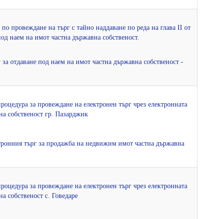
 по провеждане на търг с тайно наддаване по реда на глава ІІ от
под наем на имот частна държавна собственост.
г за отдаване под наем на имот частна държавна собственост -
 процедура за провеждане на електронен търг чрез електронната
на собственост гр. Пазарджик
ектронния търг за продажба на недвижим имот частна държавна
 процедура за провеждане на електронен търг чрез електронната
а собственост с. Говедаре