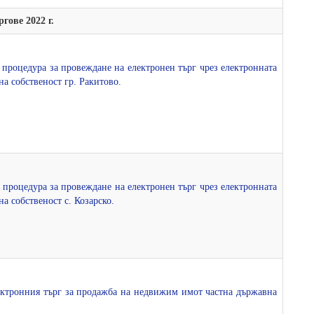
ргове 2022 г.
а процедура за провеждане на електронен търг чрез електронната
а собственост гр. Ракитово.
а процедура за провеждане на електронен търг чрез електронната
а собственост с. Козарско.
лектронния търг за продажба на недвижим имот частна държавна