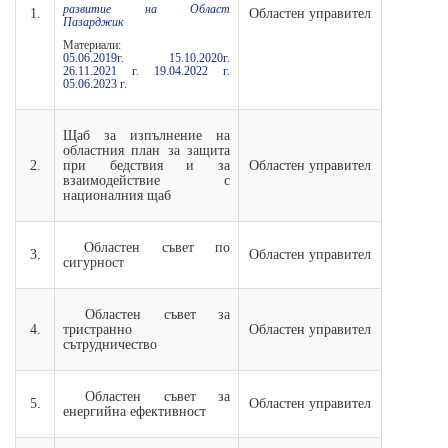
развитие на Област
1.
Областен управител
Пазарджик
Материали:
05.06.2019г.
15.10.2020г.
26.11.2021 г.
19.04.2022 г.
05.06.2023 г.
Щаб за изпълнение на
областния план за защита
2.
при бедствия и за
Областен управител
взаимодействие с
националния щаб
Областен съвет по
3.
Областен управител
сигурност
Областен съвет за
4.
тристранно
Областен управител
сътрудничество
Областен съвет за
5.
Областен управител
енергийна ефективност