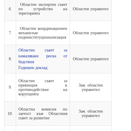
Областен експертен съвет
6.
по устройство на
Областен управител
територията
Областен координационен
7.
механизъм
Областен управител
подеинституционализация
Областен съвет за
намаляване риска от
8.
Областен управител
бедствия
Годишен доклад
Областен съвет за
превенция и
Зам. областен
9.
противодействие на
управител
корупцията
Областна комисия по
Зам. областен
10.
заетост към Областния
управител
съвет за развитие