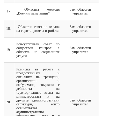
Областна комисия
Зам. областен
17.
„Военни паметници”
управител
Областен съвет по охрана
Зам. областен
18.
на горите, дивеча и рибата
управител
Консултативен съвет по
обществен контрол в
Зам. областен
19.
областта на социалните
управител
услуги
Комисия за работа с
предложенията и
сигналите на граждани,
организации и
омбудсмана, свързани с
дейността на
териториалните звена на
министерствата и на
другите административни
Зам. областен
20.
структури, които
управител
осъществяват
административно
обслужване, както и с