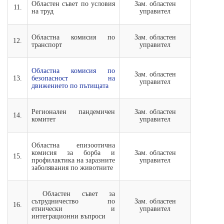
Областен съвет по условия
Зам. областен
11.
на труд
управител
Областна комисия по
Зам. областен
12.
транспорт
управител
Областна комисия по
Зам. областен
13.
безопасност на
управител
движението по пътищата
Регионален пандемичен
Зам. областен
14.
комитет
управител
Областна епизоотична
комисия за борба и
Зам. областен
15.
профилактика на заразните
управител
заболявания по животните
Областен съвет за
сътрудничество по
Зам. областен
16.
етнически и
управител
интеграционни въпроси