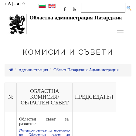
+ A
|
- a
|
0
Областна администрация Пазарджик
Toggle
navigati
КОМИСИИ И СЪВЕТИ
Администрация
Област Пазарджик Администрация
ОБЛАСТНА
№
КОМИСИЯ/
ПРЕДСЕДАТЕЛ
ОБЛАСТЕН СЪВЕТ
Областен съвет за
развитие
Поименен списък на членовете
на Областния съвет за