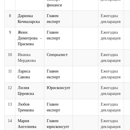
финанси
8
Даринка
Главен
Ежегодна
Кочмаларска
експерт
декларация
9
Жени
Главен
Ежегодна
Димитрова -
експерт
декларация
Праскова
10
Иванка
Специалист
Ежегодна
Мерджова
декларация
11
Лариса
Главен
Ежегодна
Савова
експерт
декларация
12
Лилия
Юрисконсулт
Ежегодна
Церовска
декларация
13
Любов
Главен
Ежегодна
Тренкова
експерт
декларация
14
Мария
Главен
Ежегодна
Ангелиева
юрисконсулт
декларация