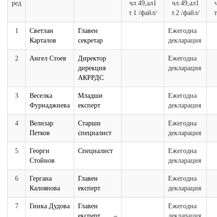
ред
чл.49,ал1
чл.49,ал1
т.1 /файл/
т.2 /файл/
т
1
Светлан
Главен
Ежегодна
Карталов
секретар
декларация
2
Ангел Стоев
Директор
Ежегодна
дирекция
декларация
АКРРДС
3
Веселка
Младши
Ежегодна
Фурнаджиева
експерт
декларация
4
Велизар
Старши
Ежегодна
Петков
специалист
декларация
5
Георги
Специалист
Ежегодна
Стойнов
декларация
6
Гергана
Главен
Ежегодна
Калоянова
експерт
декларация
7
Гинка Дудова
Главен
Ежегодна
експерт –
декларация