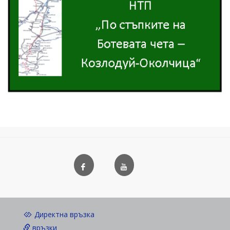
Директна връзка
връзки