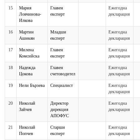
15
Мария
Главен
Ежегодна
Ловчинова-
експерт
декларация
Илкова
16
Мартин
Младши
Ежегодна
Ашикян
експерт
декларация
17
Милена
Главен
Ежегодна
Комсийска
експерт
декларация
18
Надежда
Главен
Ежегодна
Цокова
счетоводител
декларация
19
Нели Бързева
Специалист
Ежегодна
декларация
20
Николай
Директор
Ежегодна
Зайчев
дирекция
декларация
АПОФУС
21
Николай
Старши
Ежегодна
Попчев
експерт
декларация