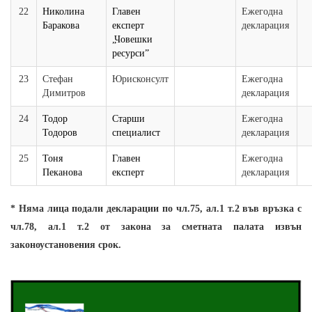
22
Николина
Главен
Ежегодна
Баракова
експерт
декларация
„Човешки
ресурси”
23
Стефан
Юрисконсулт
Ежегодна
Димитров
декларация
24
Тодор
Старши
Ежегодна
Тодоров
специалист
декларация
25
Тоня
Главен
Ежегодна
Пеканова
експерт
декларация
* Няма лица подали декларации по чл.75, ал.1 т.2 във връзка с
чл.78, ал.1 т.2 от закона за сметната палата извън
законоустановения срок.