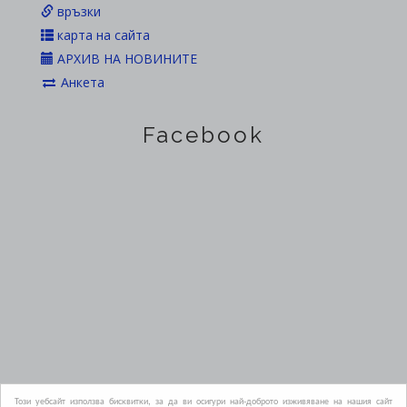
връзки
карта на сайта
АРХИВ НА НОВИНИТЕ
Анкета
Facebook
Официален сайт на Областна администрация Пазарджик
Този уебсайт използва бисквитки, за да ви осигури най-доброто изживяване на нашия сайт