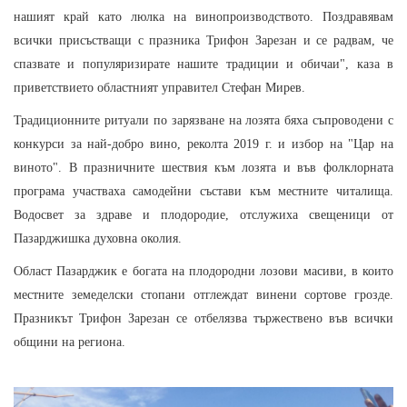
нашият край като люлка на винопроизводството. Поздравявам
всички присъстващи с празника Трифон Зарезан и се радвам, че
спазвате и популяризирате нашите традиции и обичаи", каза в
приветствието областният управител Стефан Мирев.
Традиционните ритуали по зарязване на лозята бяха съпроводени с
конкурси за най-добро вино, реколта 2019 г. и избор на "Цар на
виното". В празничните шествия към лозята и във фолклорната
програма участваха самодейни състави към местните читалища.
Водосвет за здраве и плодородие, отслужиха свещеници от
Пазарджишка духовна околия.
Област Пазарджик е богата на плодородни лозови масиви, в които
местните земеделски стопани отглеждат винени сортове грозде.
Празникът Трифон Зарезан се отбелязва тържествено във всички
общини на региона.