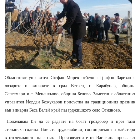
Областният управител Стефан Мирев отбеляза Трифон Зарезан с
лозарите и винарите в град Ветрен, с. Карабунар, община
Септември и с. Мененкьово, община Белово. Заместник областният
управител Йордан Кожухаров присъства на традиционния празник
във винарна Беса Валей край пазарджишкото село Огняново.
"Пожелавам Ви да се радвате на богат гроздобер и през тази
стопанска година. Вие сте трудолюбиви, гостоприемни и майстори
в отглеждането на лозята. Произведените от Вас вина прославят