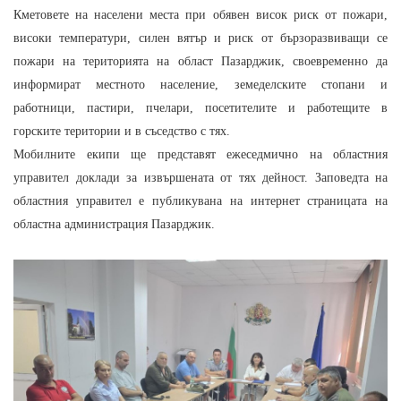
Кметовете на населени места при обявен висок риск от пожари,
високи температури, силен вятър и риск от бързоразвиващи се
пожари на територията на област Пазарджик, своевременно да
информират местното население, земеделските стопани и
работници, пастири, пчелари, посетителите и работещите в
горските територии и в съседство с тях.
Мобилните екипи ще представят ежеседмично на областния
управител доклади за извършената от тях дейност. Заповедта на
областния управител е публикувана на интернет страницата на
областна администрация Пазарджик.