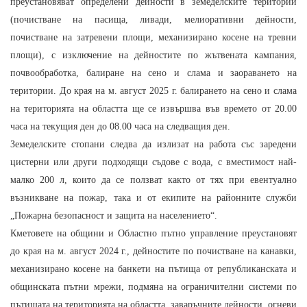
преустановяват определени дейности в земеделските територии
(почистване на пасища, ливади, мелиоративни дейности,
почистване на затревени площи, механизирано косене на тревни
площи), с изключение на дейностите по жътвената кампания,
почвообработка, балиране на сено и слама и заораването на
територии. До края на м. август 2025 г. балирането на сено и слама
на територията на областта ще се извършва във времето от 20.00
часа на текущия ден до 08.00 часа на следващия ден.
Земеделските стопани следва да излизат на работа със заредени
цистерни или други подходящи съдове с вода, с вместимост най-
малко 200 л, които да се ползват както от тях при евентуално
възникване на пожар, така и от екипите на районните служби
„Пожарна безопасност и защита на населението“.
Кметовете на общини и Областно пътно управление преустановят
до края на м. август 2024 г., дейностите по почистване на канавки,
механизирано косене на банкети на пътища от републиканската и
общинската пътни мрежи, подмяна на ограничителни системи по
пътищата на територията на областта, заваръчните дейности, огневи