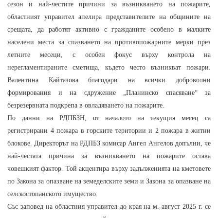
сезон и най-честите причини за възникването на пожарите,
областният управител апелира представителите на общините на
срещата, да работят активно с гражданите особено в малките
населени места за спазването на противопожарните мерки през
летните месеци, с особен фокус върху контрола на
нерегламентираните сметища, където често възникват пожари.
Валентина Кайтазова благодари на всички доброволни
формирования и на сдружение „Планинско спасяване“ за
безрезервната подкрепа в овладяването на пожарите.
По данни на РДПБЗН, от началото на текущия месец са
регистрирани 4 пожара в горските територии и 2 пожара в житни
блокове. Директорът на РДПБЗ комисар Ангел Ангелов допълни, че
най-честата причина за възникването на пожарите остава
човешкият фактор. Той акцентира върху задълженията на кметовете
по Закона за опазване на земеделските земи и Закона за опазване на
селскостопанското имущество.
Със заповед на областния управител до края на м. август 2025 г. се