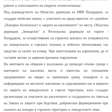
работи и използването на открити огнеизточници.
Под ръководството на Областна дирекция на МВР Пазарджик, се
създадат мобилни екипи, с участието на представители от службите
„Пожарна безопасност и защита на населението“ по места, Областна
дирекция „Земеделие“ и Регионална дирекция по горите -
Пазарджик, за осъществяване на стриктен контрол по изправността
на земеделската и горската техника и нейното обезпечаване със
средства за гасене на пожар. При констатиране на нарушения, да се
съставят актове за административни нарушения.
На кметовете на общини е възложено да проведат отново срещи с
кметовете на населени места и кметства по отношение
предприемане на мерки за превенция срещу пожарите и за
информиране на местното население за задълженията им и мерките
по защита на земеделските и горски територии, като създадат
организация за участието на населението и създадените по смисъла
на Закона за защита при бедствия, доброволни формирования при
гасенето на пожари в горските територии и земеделските земи.