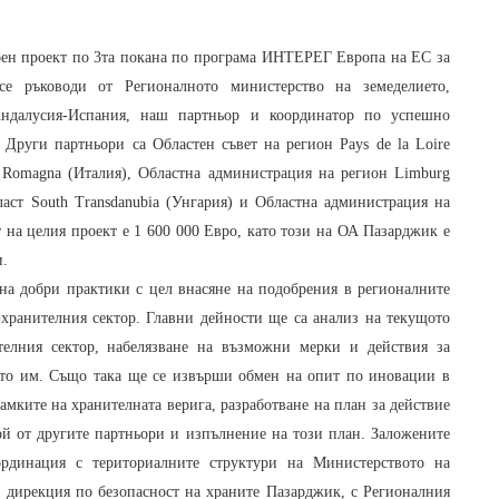
рен проект по 3та покана по програма ИНТЕРЕГ Европа на ЕС за
е ръководи от Регионалното министерство на земеделието,
Андалусия-Испания, наш партньор и координатор по успешно
Други партньори са Областен съвет на регион Pays de la Loire
 Romagna (Италия), Областна администрация на регион Limburg
ласт South Transdanubia (Унгария) и Областна администрация на
 на целия проект е 1 600 000 Евро, като този на ОА Пазарджик е
и.
на добри практики с цел внасяне на подобрения в регионалните
-хранителния сектор. Главни дейности ще са анализ на текущото
телния сектор, набелязване на възможни мерки и действия за
ето им. Също така ще се извърши обмен на опит по иновации в
амките на хранителната верига, разработване на план за действие
ой от другите партньори и изпълнение на този план. Заложените
ординация с териториалните структури на Министерството на
а дирекция по безопасност на храните Пазарджик, с Регионалния