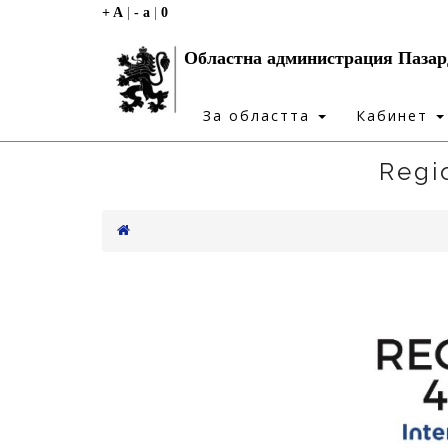
+ A
|
- a
|
0
Областна администрация Паза
За областта
Кабинет
Regi