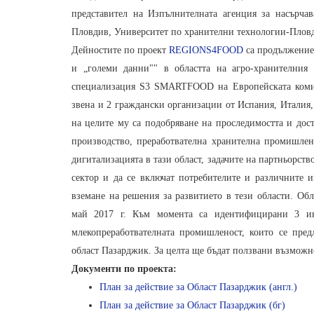
представител на Изпълнителната агенция за насърча
Пловдив, Университет по хранителни технологии-Пловд
Дейностите по проект
REGIONS4FOOD
са продължение 
и „големи данни"" в областта на агро-хранителния 
специализация S3 SMARTFOOD на Европейската комис
звена и 2 граждански организации от Испания, Италия
на целите му са подобряване на проследимостта и дост
производство, преработвателна хранителна промишлен
дигитализацията в тази област, задачите на партньорст
сектор и да се включат потребителите и различните 
вземане на решения за развитието в тези области. Об
май 2017 г. Към момента са идентифицирани 3 ин
млекопреработвателната промишленост, които се пре
област Пазарджик. За целта ще бъдат ползвани възможн
Документи по проекта:
План за действие за Област Пазарджик (англ.)
План за действие за Област Пазарджик (бг)