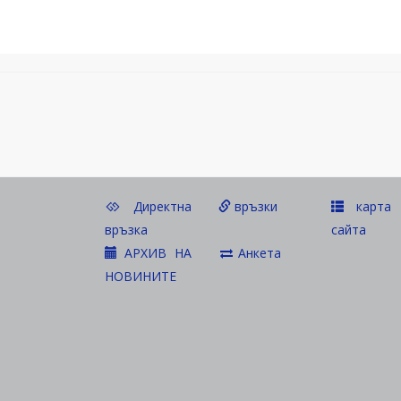
Директна
връзки
карта 
връзка
сайта
АРХИВ НА
Анкета
НОВИНИТЕ