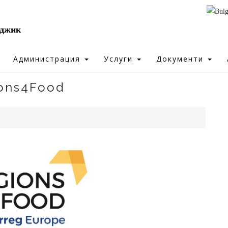
рджик
Администрация
Услуги
Документи
ons4Food