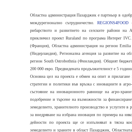
Областна администрация Пазарджик е партньор в одоб
междурегионално сътрудничество.
REGIONS4FOOD
с
рибарството и развитието на селските райони на 
приключил проект Ruraland по програма Интерег IVC. 
(Франция), Областна администрация на регион Emilia
(Нидерландия), Регионална агенция за развитие на об
регион South Ostrobothnia (Финландия). Общият бюджет
200 000 евро. Предвидената продължителност е 5 годин
Основна цел на проекта е обмен на опит и прилагане 
стратегии и политики във връзка с иновациите в агро
състояние на иновационното равнище на агро-храни
подобрение и търсене на възможности за финансиран
земеделието, хранителното производство и услугите в р
за внедряване на избрана иновация по примера на няк
дейности по проекта ще се изпълняват в тясна ко
земеделието и храните в област Пазарджик, Областнат