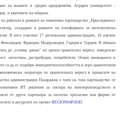
ване на малките и средни предприятия, Аграрен университет -
ив, и кметовете на общини.
на работата в рамките на тематично партньорство „Проследимост
сектор, създадено в рамките на платформата за интелигентна
ия. В него участват 17 регионални администрации, 16 научни
, Финландия, Франция, Нидерландия, Гърция и Турция. В обхвата
ъпа до „големи данни" по цялата хранителна верига: земеделско
ост, логистика, дистрибуция, потребители. Освен иновациите и
вото са да се подобри конкурентноспособността в агро-хранителния
икономически оператори по хранителната верига в процесите на
ластна администрация Пазарджик е член на това партньорство от
овативни ИТ решения за сектора на винопроизводството и
длагат от други партньори за пилотно прилагане във фирми от
остите и ресурсите по проект
REGIONS4FOOD
.