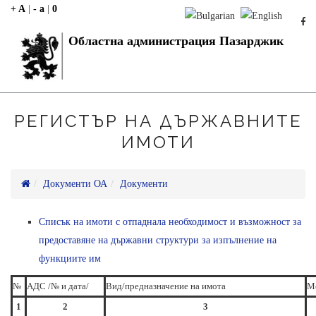
+ A
|
- a
|
0
Областна администрация Пазарджик
РЕГИСТЪР НА ДЪРЖАВНИТЕ
ИМОТИ
Документи ОА
Документи
Списък на имоти с отпаднала необходимост и възможност за
предоставяне на държавни структури за изпълнение на
функциите им
№
АДС /№ и дата/
Вид/предназначение на имота
М
1
2
3