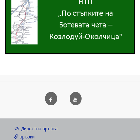
Директна връзка
връзки