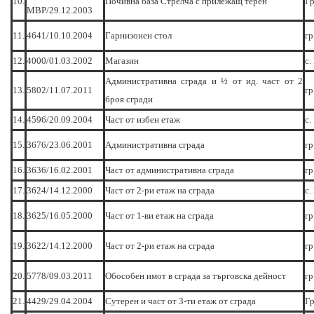
10.
Почивна база Стрелча с прилежащ терен
Гр
МВР/29.12.2003
11.
4641/10.10.2004
Гарнизонен стол
гр
12.
4000/01.03.2002
Магазин
с.
Административна сграда и ½ от ид. част от 2
13.
5802/11.07.2011
гр
броя сгради
14.
4596/20.09.2004
Част от избен етаж
с.
15.
3676/23.06.2001
Административна сграда
гр
16.
3636/16.02.2001
Част от административна сграда
гр
17.
3624/14.12.2000
Част от 2-ри етаж на сграда
с.
18.
3625/16.05.2000
Част от 1-ви етаж на сграда
гр
19.
3622/14.12.2000
Част от 2-ри етаж на сграда
гр
20.
5778/09.03.2011
Обособен имот в сграда за търговска дейност
гр
21.
4429/29.04.2004
Сутерен и част от 3-ти етаж от сграда
Гр