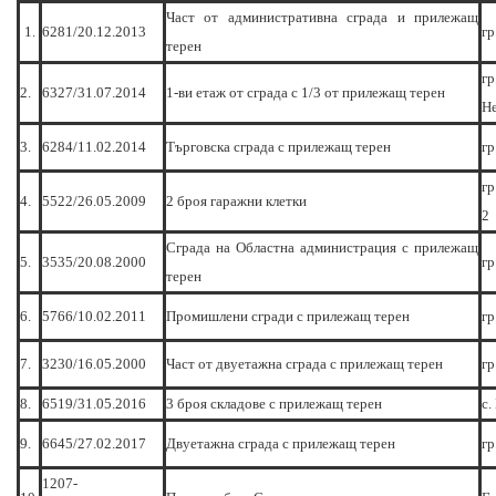
Част от административна сграда и прилежащ
1.
6281/20.12.2013
гр
терен
гр
2.
6327/31.07.2014
1-ви етаж от сграда с 1/3 от прилежащ терен
Н
3.
6284/11.02.2014
Търговска сграда с прилежащ терен
гр
гр
4.
5522/26.05.2009
2 броя гаражни клетки
2
Сграда на Областна администрация с прилежащ
5.
3535/20.08.2000
гр
терен
6.
5766/10.02.2011
Промишлени сгради с прилежащ терен
гр
7.
3230/16.05.2000
Част от двуетажна сграда с прилежащ терен
гр
8.
6519/31.05.2016
3 броя складове с прилежащ терен
с.
9.
6645/27.02.2017
Двуетажна сграда с прилежащ терен
гр
1207-