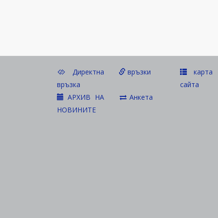
Директна
връзки
карта 
връзка
сайта
АРХИВ НА
Анкета
НОВИНИТЕ