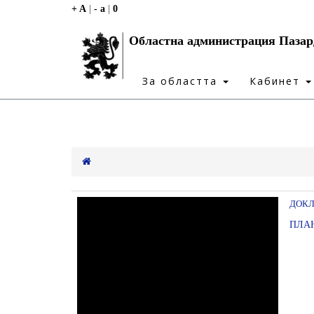
+ A
|
- a
|
0
Областна администрация Паза
За областта
Кабинет
ДОКЛ
ПЛАН