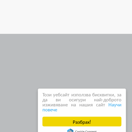
Този уебсайт използва бисквитки, за
да ви осигури най-доброто
изживяване на нашия сайт
Научи
повече
Разбрах!