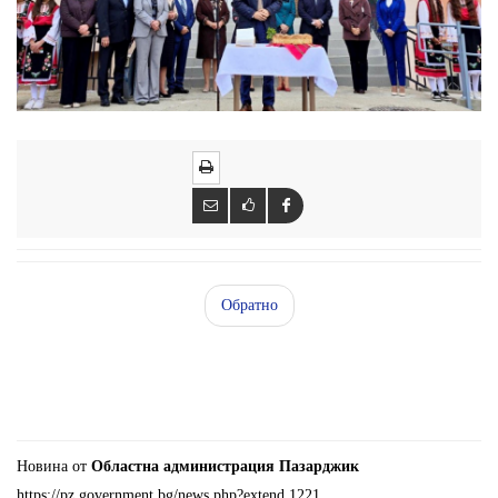
Обратно
Новина от
Областна администрация Пазарджик
https://pz.government.bg/news.php?extend.1221