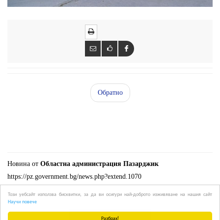
Обратно
Новина от
Областна администрация Пазарджик
https://pz.government.bg/news.php?extend.1070
Този уебсайт използва бисквитки, за да ви осигури най-доброто изживяване на нашия сайт
Научи повече
Разбрах!