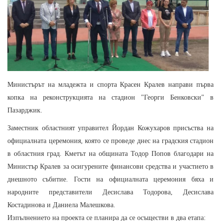
Министърът на младежта и спорта Красен Кралев направи първа
копка на реконструкцията на стадион "Георги Бенковски" в
Пазарджик.
Заместник областният управител Йордан Кожухаров присъства на
официалната церемония, която се проведе днес на градския стадион
в областния град. Кметът на общината Тодор Попов благодари на
Министър Кралев за осигурените финансови средства и участието в
днешно
то събитие. Гости на официалната церемония бяха и
народните представители Десислава Тодорова, Десислава
Костадинова и Даниела Малешкова.
Изпълнението на проекта се планира да се осъществи в два етапа: