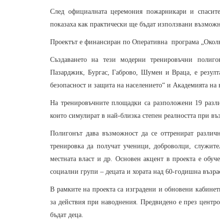
След официалната церемония пожарникари и спасите
показаха как практически ще бъдат използвани възможн
Проектът е финансиран по Оперативна програма „Околна
Създаването на тези модерни тренировъчни полиго
Пазарджик, Бургас, Габрово, Шумен и Враца, е резул
безопасност и защита на населението“ и Академията на
На тренировъчните площадки са разположени 19 различ
които симулират в най-близка степен реалността при в
Полигонът дава възможност да се оттренират различ
тренировка да получат ученици, доброволци, служите
местната власт и др. Основен акцент в проекта е обуч
социални групи – децата и хората над 60-годишна възра
В рамките на проекта са изградени и обновени кабинети
за действия при наводнения. Предвидено е през центро
бъдат деца.