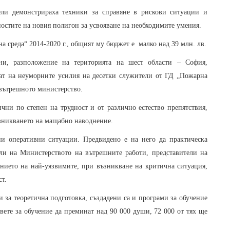
ли демонстрираха техники за справяне в рискови ситуации и
остите на новия полигон за усвояване на необходимите умения.
 среда“ 2014-2020 г., общият му бюджет е малко над 39 млн. лв.
ни, разположение на територията на шест области – София,
тат на неуморните усилия на десетки служители от ГД „Пожарна
 вътрешното министерство.
ни по степен на трудност и от различно естество препятствия,
ъзникването на мащабно наводнение.
ни оперативни ситуации. Предвидено е на него да практическа
ли на Министерството на вътрешните работи, представители на
ението на най-уязвимите, при възникване на критична ситуация,
ст.
 за теоретична подготовка, създадени са и програми за обучение
вете за обучение да преминат над 90 000 души, 72 000 от тях ще