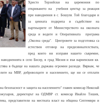
Христо Терзийски на церемония по
откриването на учебния център за реакция
при наводнения в с. Бошуля. Той благодари и
за ценната подкрепа и съдействие на
партньорите от Министерството на околната
среда и водите и Оперативната програма
„Околна среда“. Центровете за подготовка са
естествен отговор на предизвикателствата,
пред които ни изправя нашето съвремие,
аводненията в село Бисер, в град Мизия и във варненския кв.
стява в бъдеще на нашата държава огромни разходи. Вярвам, че
елите на МВР, доброволците и населението, ще ни се отплати
на безопасност и защита на населението“ главен комисар Николай
Кожухаров, директорът на ОДМВР ст. комисар Ивайло Тишев,
ева, представители на местната власт на община Септември и