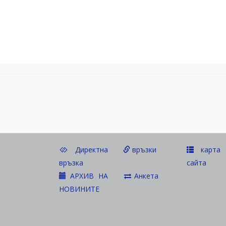
Директна
връзки
карта 
връзка
сайта
АРХИВ НА
Анкета
НОВИНИТЕ