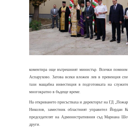
коментира още вътрешният министър. Всички помним н
Аспарухово. Затова всеки вложен лев в превенция спе
тази мащабна инвестиция в подготовката на служит
многократно в бъдеще време.
На откриването присъстваха и директорът на ГД „Пожар
Николов, заместник областният управител Йордан 
председателят на Административния съд Мариана Шот
други.