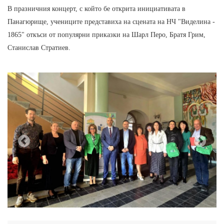
В празничния концерт, с който бе открита инициативата в
Панагюрище, учениците представиха на сцената на НЧ "Виделина -
1865" откъси от популярни приказки на Шарл Перо, Братя Грим,
Станислав Стратиев.