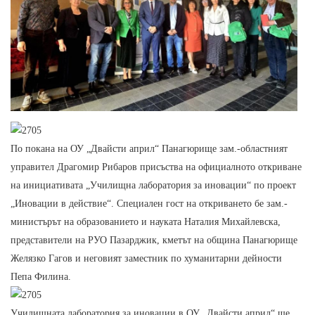
По покана на ОУ „Двайсти април“ Панагюрище зам.-областният
управител Драгомир Рибаров присъства на официалното откриване
на инициативата „Училищна лаборатория за иновации“ по проект
„Иновации в действие“. Специален гост на откриването бе зам.-
министърът на образованието и науката Наталия Михайлевска,
представители на РУО Пазарджик, кметът на община Панагюрище
Желязко Гагов и неговият заместник по хуманитарни дейности
Пепа Филина.
Училищната лаборатория за иновации в ОУ „Двайсти април“ ще