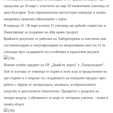
продължи до 18 март с участието на още 10 иновативни училища от
цяла България. Тези образователни институции въвеждат в своята
ежедневна практика образование с наука.
В периода 16 -18 март всички 11 училища ще работят съвместно в
Панагюрище за създаване на общ краен продукт.
Крайните резултати от работата на Лабораторията са насочени към
систематизиране и популяризиране на иновативния опит на 11-те
училища чрез създаването на устойчиви и практични ресурси.
Новият учебен предмет на ОУ „Двайсти април“ е „Театрознание“.
Той се изучава от ученици от първи и пети клас в продължение на
три години и е свързан със създаването на театрален продукт чрез
работа с образи от литературата, музиката, изобразителното
изкуство и дигиталните технологии. Предметът е разделен на
четири модула, а обучението се води от четирима учители – всеки в
своята област.