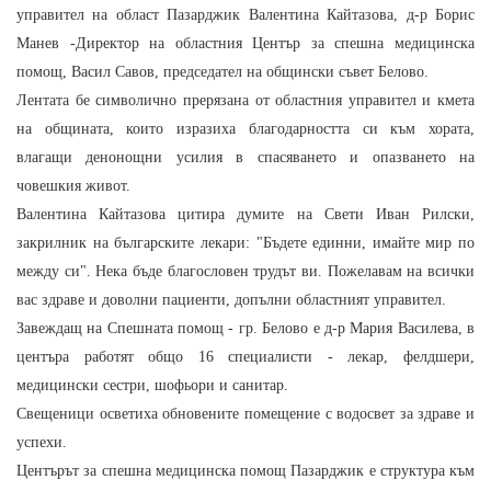
управител на област Пазарджик Валентина Кайтазова, д-р Борис
Манев -Директор на областния Център за спешна медицинска
помощ, Васил Савов, председател на общински съвет Белово.
Лентата бе символично прерязана от областния управител и кмета
на общината, които изразиха благодарността си към хората,
влагащи денонощни усилия в спасяването и опазването на
човешкия живот.
Валентина Кайтазова цитира думите на Свети Иван Рилски,
закрилник на българските лекари: "Бъдете единни, имайте мир по
между си". Нека бъде благословен трудът ви. Пожелавам на всички
вас здраве и доволни пациенти, допълни областният управител.
Завеждащ на Спешната помощ - гр. Белово е д-р Мария Василева, в
центъра работят общо 16 специалисти - лекар, фелдшери,
медицински сестри, шофьори и санитар.
Свещеници осветиха обновените помещение с водосвет за здраве и
успехи.
Центърът за спешна медицинска помощ Пазарджик е структура към