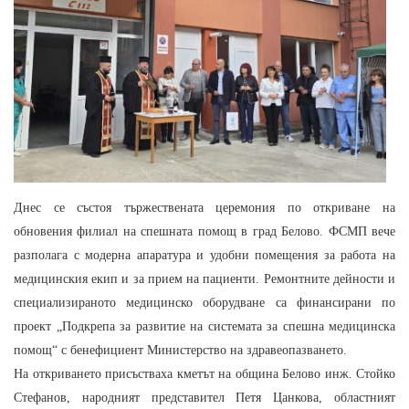
Днес се състоя тържествената церемония по откриване на
обновения филиал на спешната помощ в град Белово. ФСМП вече
разполага с модерна апаратура и удобни помещения за работа на
медицинския екип и за прием на пациенти. Ремонтните дейности и
специализираното медицинско оборудване са финансирани по
проект „Подкрепа за развитие на системата за спешна медицинска
помощ“ с бенефициент Министерство на здравеопазването.
На откриването присъстваха кметът на община Белово инж. Стойко
Стефанов, народният представител Петя Цанкова, областният