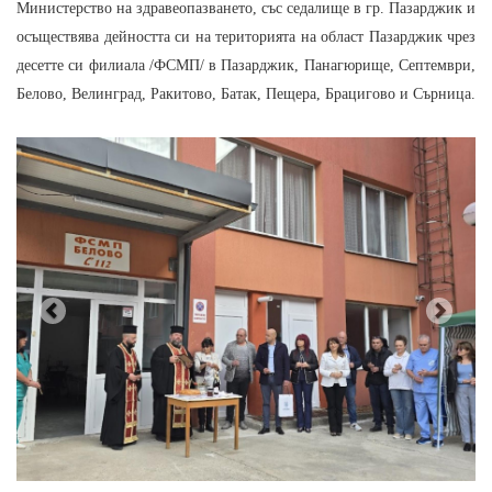
Министерство на здравеопазването, със седалище в гр. Пазарджик и
осъществява дейността си на територията на област Пазарджик чрез
десетте си филиала /ФСМП/ в Пазарджик, Панагюрище, Септември,
Белово, Велинград, Ракитово, Батак, Пещера, Брацигово и Сърница.