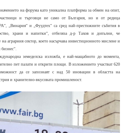
значението на форума като уникална платформа за обмен на опит,
участници и търговци не само от България, но и от редица
А“, „Винария“ и „Фуудтех“ са сред най-престижните събития в
рство, храни и напитки“, отбеляза д-р Тахов и допълни, че
 на аграрния сектор, което насърчава инвестиционното мислене и
 бизнес“.
еждународна земеделска изложба, е най-мащабното до момента,
ително пет палати и открити площи. В изложението участват 620
можност да се запознаят с над 50 иновации в областта на
стрия и хранително-вкусовата промишленост.