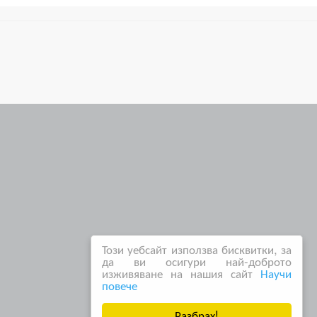
Този уебсайт използва бисквитки, за
да ви осигури най-доброто
изживяване на нашия сайт
Научи
повече
Разбрах!