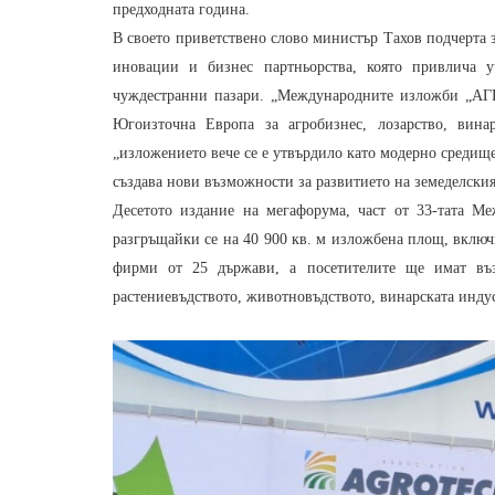
предходната година.
В своето приветствено слово министър Тахов подчерта 
иновации и бизнес партньорства, която привлича 
чуждестранни пазари. „Международните изложби „АГР
Югоизточна Европа за агробизнес, лозарство, вина
„изложението вече се е утвърдило като модерно средище
създава нови възможности за развитието на земеделския
Десетото издание на мегафорума, част от 33-тата М
разгръщайки се на 40 900 кв. м изложбена площ, включ
фирми от 25 държави, а посетителите ще имат въз
растениевъдството, животновъдството, винарската инду