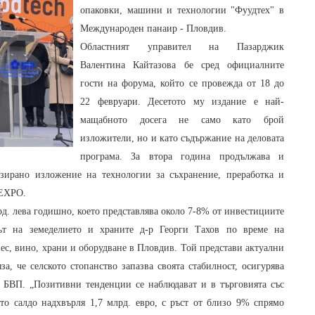
опаковки, машини и технологии "Фуудтех" в
Международен панаир - Пловдив.
Областният управител на Пазарджик
Валентина Кайтазова бе сред официалните
гости на форума, който се провежда от 18 до
22 февруари. Десетото му издание е най-
мащабното досега не само като брой
изложители, но и като съдържание на деловата
програма. За втора година продължава и
зирано изложение на технологии за съхранение, преработка и
 EXPO.
рд. лева годишно, което представлява около 7-8% от инвестициите
ът на земеделието и храните д-р Георги Тахов по време на
с, вино, храни и оборудване в Пловдив. Той представи актуални
за, че селското стопанство запазва своята стабилност, осигурява
 БВП. „Позитивни тенденции се наблюдават и в търговията със
ото салдо надхвърля 1,7 млрд. евро, с ръст от близо 9% спрямо