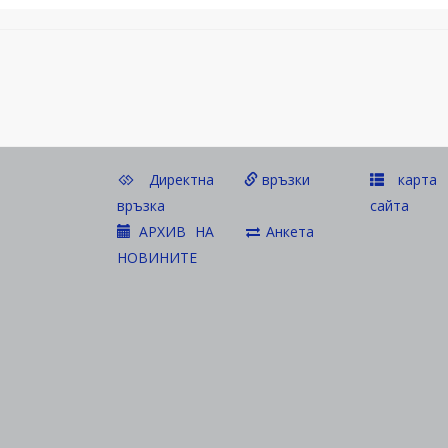
Директна
връзки
карта 
връзка
сайта
АРХИВ НА
Анкета
НОВИНИТЕ