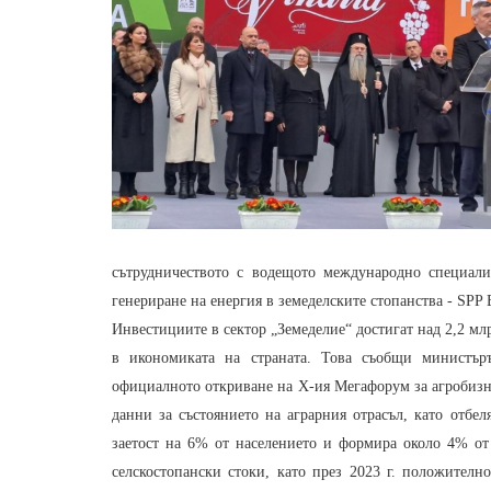
сътрудничеството с водещото международно специали
генериране на енергия в земеделските стопанства - SPP
Инвестициите в сектор „Земеделие“ достигат над 2,2 мл
в икономиката на страната. Това съобщи министър
официалното откриване на Х-ия Мегафорум за агробизне
данни за състоянието на аграрния отрасъл, като отбеля
заетост на 6% от населението и формира около 4% от
селскостопански стоки, като през 2023 г. положителн