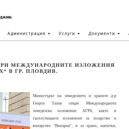
рджик
Администрация
Услуги
Документи
КРИ МЕЖДУНАРОДНИТЕ ИЗЛОЖЕНИЯ
Х“ В ГР. ПЛОВДИВ.
Министърът на земеделието и храните д-р
Георги Тахов откри Международното
земеделско изложение АГРА, както и
съпътстващите изложения за лозарство и
винарство "Винария", и за храни, напитки,