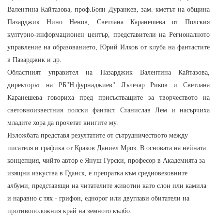
Валентина
Кайтазова, проф.Боян Дуранкев, зам.-кметът на община
Пазарджик Нино Ненов, Светлана Каранешева от Полския
културно-информационен център, представители на Регионалното
управление на образованието, Юрий Илков от клуба на фантастите
в Пазарджик и др.
Областният управител на Пазарджик Валентина Кайтазова,
директорът на РБ"Н.фурнаджиев" Лъчезар Риков и Светлана
Каранешева говориха пред присъстващите за творчеството на
световноизвестния полски фантаст Станислав Лем и насърчиха
младите хора да прочетат книгите му.
Изложбата представя резултатите от сътрудничеството между
писателя и графика от Краков Даниел Мроз. В основата на нейната
концепция, чийто автор е Януш Гурски, професор в Академията за
изящни изкуства в Гданск, е препратка към средновековните
албуми, представящи на читателите животни като слон или камила
и наравно с тях - грифон, еднорог или двуглави обитатели на
противоположния край на земното кълбо.