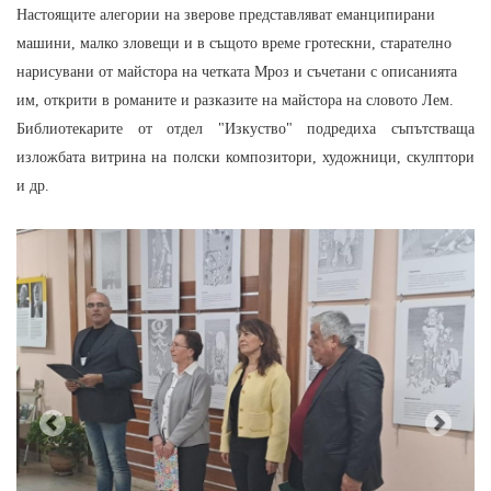
Настоящите алегории на зверове представляват еманципирани
машини, малко зловещи и в същото време гротескни, старателно
нарисувани от майстора на четката Мроз и съчетани с описанията
им, открити в романите и разказите на майстора на словото Лем.
Библиотекарите от отдел "Изкуство" подредиха съпътстваща
изложбата витрина на полски композитори, художници, скулптори
и др.