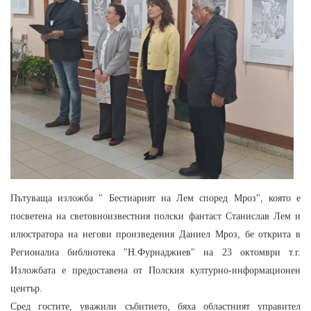
Пътуваща изложба " Бестиарият на Лем според Мроз", която е
посветена на световноизвестния полски фантаст Станислав Лем и
илюстратора на негови произведения Даниел Мроз, бе открита в
Регионална библиотека "Н.Фурнаджиев" на 23 октомври т.г.
Изложбата е предоставена от Полския културно-информационен
център.
Сред гостите, уважили събитието, бяха областният управител