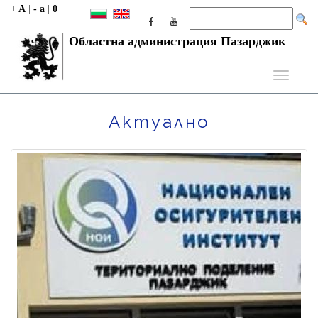
+ A
|
- a
|
0
Областна администрация Пазарджик
Toggle
navigati
Актуално