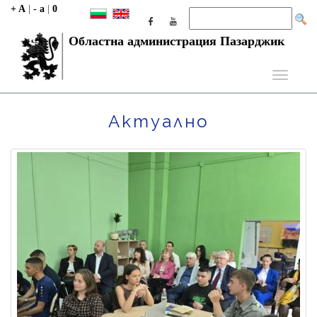
+ A
|
- a
|
0
Областна администрация Пазарджик
Toggle
navigati
Актуално