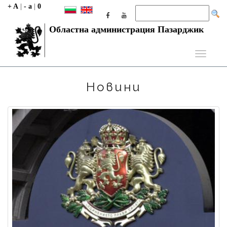
+ A
|
- a
|
0
Областна администрация Пазарджик
Toggle
navigati
Новини